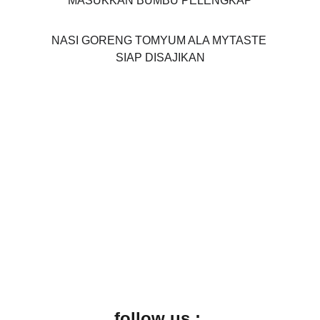
MASUKKAN BUMBU PELENGKAP
NASI GORENG TOMYUM ALA MYTASTE 
SIAP DISAJIKAN
PT KULINARI BOGA SEMESTA
Jl Science Boulevard No 12B, Blok A2 Sertajaya. 
Kec Cikarang Timur, Kabupaten Bekasi 17530, 
Indonesia
Hubungi kami :
62-21-8984 1307 Fax : 62-21-8984 
1307
cs@kulinari.co.id
onlinemytaste@gmail.com
follow us : 