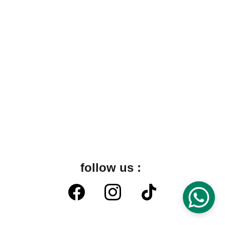
PT KULINARI BOGA SEMESTA
Jl Science Boulevard No 12B, Blok A2 Sertajaya. 
Kec Cikarang Timur, Kabupaten Bekasi 17530, 
Indonesia
Hubungi kami :
62-21-8984 1307 Fax : 62-21-8984 
1307
cs@kulinari.co.id
onlinemytaste@gmail.com
follow us : 
Copyrights PT Kulinari Boga Semesta 2026