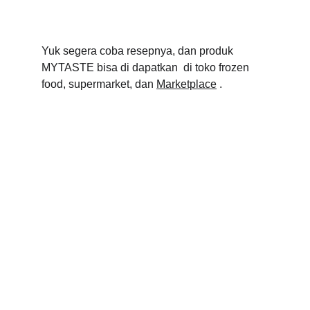
Yuk segera coba resepnya, dan produk 
MYTASTE bisa di dapatkan  di toko frozen 
food, supermarket, dan 
Marketplace
 .
PT KULINARI BOGA SEMESTA
Jl Science Boulevard No 12B, Blok A2 Sertajaya. 
Kec Cikarang Timur, Kabupaten Bekasi 17530, 
Indonesia
Hubungi kami :
62-21-8984 1307 Fax : 62-21-8984 
1307
cs@kulinari.co.id